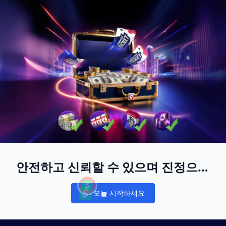
안전하고 신뢰할 수 있으며 진정으로
재미있는 경험
오늘 시작하세요
Notifications