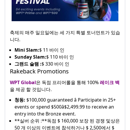
축제의 매주 일요일에는 세 가지 특별 토너먼트가 있습
니다.
Mini Slam:
$ 11 바이 인
Sunday Slam:
$ 110 바이 인
그랜드 슬램 :
$ 330 바이 인
Rakeback Promotions
WPT Global
은 독점 프리어롤을 통해 100%
레이크 백
을 제공 할 것입니다.
청동:
$100,000 guaranteed â Participate in 25+
events or spend $500â$2,499.99 to receive an
entry into the Bronze event.
**실버 순위 :**독점 $ 160,000 보장 된 경쟁 및상은
50 개 이상의 이벤트에 참석하거나 $ 2,500에서 $