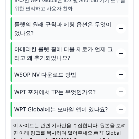
하나인 WPT Global은 iOS 및 Android 기기 모두를
위한 편리하고 사용자 친화
룰렛의 원래 규칙과 베팅 옵션은 무엇이
었나요?
아메리칸 룰렛 휠에 더블 제로가 언제 그
리고 왜 추가되었나요?
WSOP NV 다운로드 방법
WPT 포커에서 TP는 무엇인가요?
WPT Global에는 모바일 앱이 있나요?
이 사이트는 관련 기사만을 수집합니다. 원본을 보려
면 아래 링크를 복사하여 열어주세요.
WPT Global