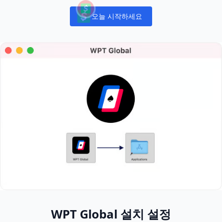
오늘 시작하세요
Notifications
WPT Global 설치 설정