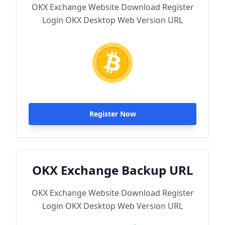
OKX Exchange Website Download Register
Login OKX Desktop Web Version URL
Register Now
OKX Exchange Backup URL
OKX Exchange Website Download Register
Login OKX Desktop Web Version URL