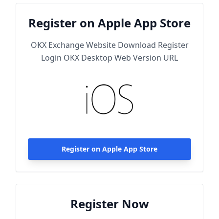
Register on Apple App Store
OKX Exchange Website Download Register
Login OKX Desktop Web Version URL
Register on Apple App Store
Register Now