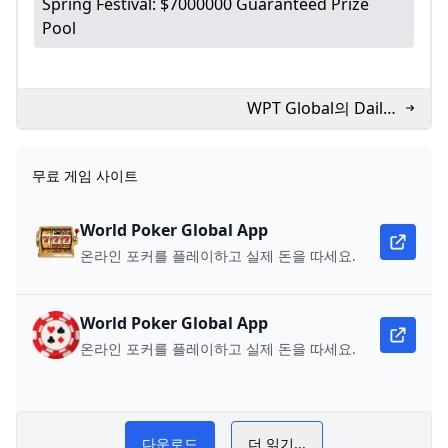
Spring Festival: $7000000 Guaranteed Prize
Pool
WPT Global의 Daily
Prime 토너먼트
무료 게임 사이트
World Poker Global App
온라인 포커를 플레이하고 실제 돈을 따세요.
World Poker Global App
온라인 포커를 플레이하고 실제 돈을 따세요.
이
다운로드
더 읽기...