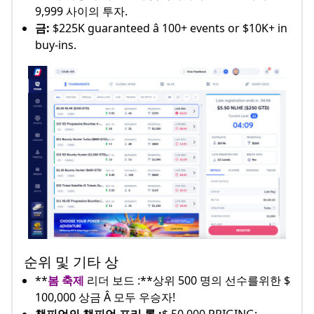
9,999 사이의 투자.
금:
$225K guaranteed â 100+ events or $10K+ in
buy-ins.
순위 및 기타 상
**
봄 축제
리더 보드 :**상위 500 명의 선수를위한 $
100,000 상금 Â 모두 우승자!
챔피언의 챔피언 프리 롤 :
$ 50,000 PRIGING;