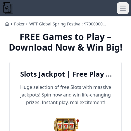
Ope
Pokers
WPT Global Spring Festival: $7000000
Home
Guaranteed Prize Pool
FREE Games to Play –
Download Now & Win Big!
Slots Jackpot | Free Play &
Win Big
Huge selection of free Slots with massive
jackpots! Spin now and win life-changing
prizes. Instant play, real excitement!