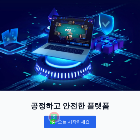
공정하고 안전한 플랫폼
오늘 시작하세요
Notifications