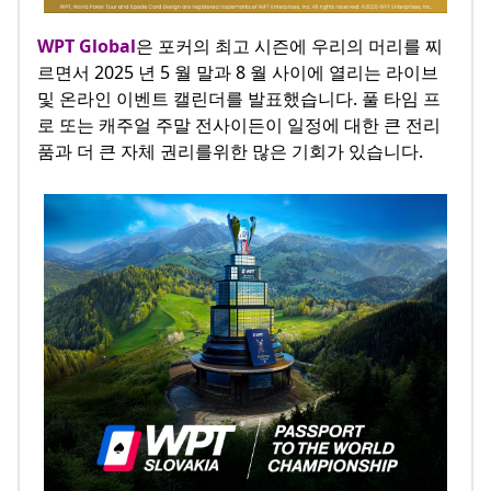
WPT Global
은 포커의 최고 시즌에 우리의 머리를 찌
르면서 2025 년 5 월 말과 8 월 사이에 열리는 라이브
및 온라인 이벤트 캘린더를 발표했습니다. 풀 타임 프
로 또는 캐주얼 주말 전사이든이 일정에 대한 큰 전리
품과 더 큰 자체 권리를위한 많은 기회가 있습니다.