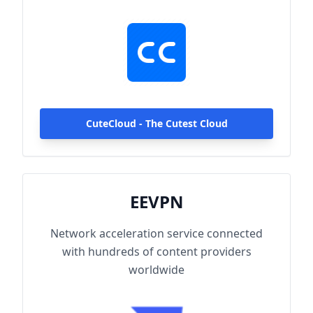
hundreds of content providers worldwide.
With up to 2000Mbps single-line access
capacity and 1000+ high-speed servers
globally, enjoy fast and stable connections
anytime, anywhere.
CuteCloud - The Cutest Cloud
EEVPN
Network acceleration service connected
with hundreds of content providers
worldwide