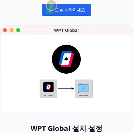
오늘 시작하세요
Notifications
WPT Global 설치 설정