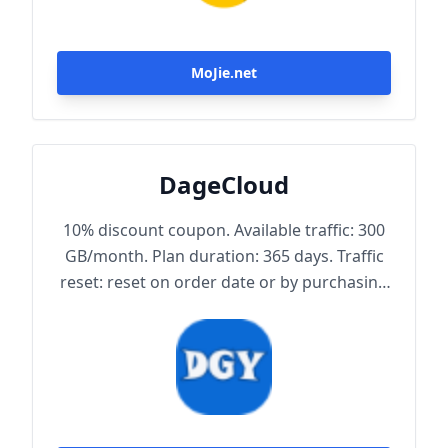
MoJie.net
DageCloud
10% discount coupon. Available traffic: 300
GB/month. Plan duration: 365 days. Traffic
reset: reset on order date or by purchasing
traffic package. Maximum achievable
bandwidth: 1000 Mbps. Node protocol:
Trojan.