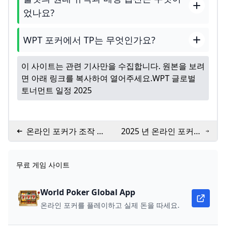
었나요?
WPT 포커에서 TP는 무엇인가요?
이 사이트는 관련 기사만을 수집합니다. 원본을 보려
면 아래 링크를 복사하여 열어주세요.
WPT 글로벌
토너먼트 일정 2025
온라인 포커가 조작 되
2025 년 온라인 포커를
었습니까?
시작하는 방법 : 초보자
가이드
무료 게임 사이트
World Poker Global App
온라인 포커를 플레이하고 실제 돈을 따세요.