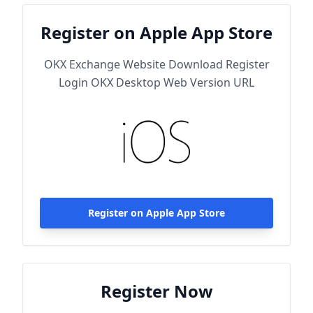
Register on Apple App Store
OKX Exchange Website Download Register
Login OKX Desktop Web Version URL
Register on Apple App Store
Register Now