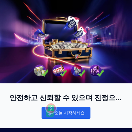
안전하고 신뢰할 수 있으며 진정으로
재미있는 경험
오늘 시작하세요
Notifications