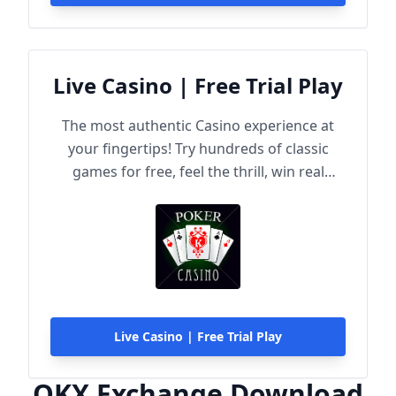
Live Casino | Free Trial Play
The most authentic Casino experience at
your fingertips! Try hundreds of classic
games for free, feel the thrill, win real
rewards!
Live Casino | Free Trial Play
OKX Exchange Download