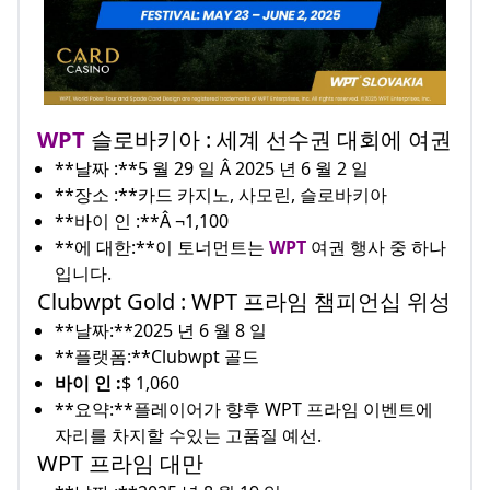
WPT
슬로바키아 : 세계 선수권 대회에 여권
**날짜 :**5 월 29 일 Â 2025 년 6 월 2 일
**장소 :**카드 카지노, 사모린, 슬로바키아
**바이 인 :**Â ¬1,100
**에 대한:**이 토너먼트는
WPT
여권 행사 중 하나
입니다.
Clubwpt Gold : WPT 프라임 챔피언십 위성
**날짜:**2025 년 6 월 8 일
**플랫폼:**Clubwpt 골드
바이 인 :
$ 1,060
**요약:**플레이어가 향후 WPT 프라임 이벤트에
자리를 차지할 수있는 고품질 예선.
WPT 프라임 대만