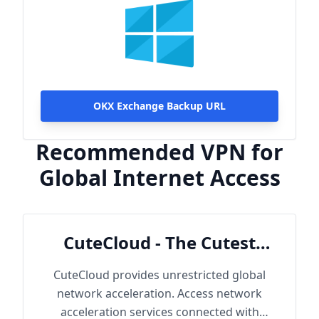
OKX Exchange Backup URL
Recommended VPN for
Global Internet Access
CuteCloud - The Cutest
Cloud
CuteCloud provides unrestricted global
network acceleration. Access network
acceleration services connected with