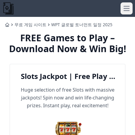
Ope
무료 게임 사이트
WPT 글로벌 토너먼트 일정 2025
Home
FREE Games to Play –
Download Now & Win Big!
Slots Jackpot | Free Play &
Win Big
Huge selection of free Slots with massive
jackpots! Spin now and win life-changing
prizes. Instant play, real excitement!