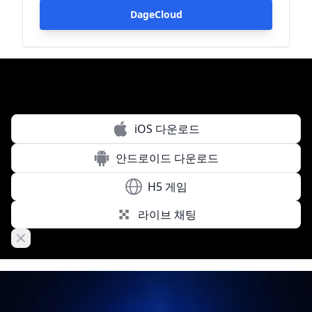
DageCloud
iOS 다운로드
안드로이드 다운로드
H5 게임
라이브 채팅
Close banner