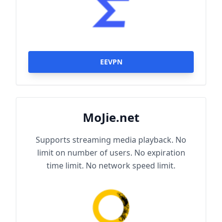
EEVPN
MoJie.net
Supports streaming media playback. No
limit on number of users. No expiration
time limit. No network speed limit.