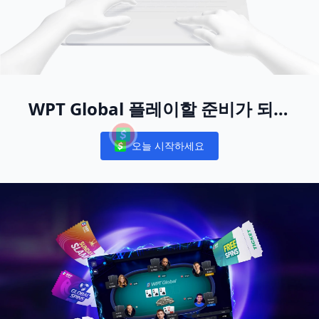
WPT Global 플레이할 준비가 되셨
나요?
오늘 시작하세요
Notifications