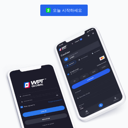
오늘 시작하세요
Notifications