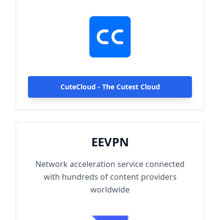
hundreds of content providers worldwide.
With up to 2000Mbps single-line access
capacity and 1000+ high-speed servers
globally, enjoy fast and stable connections
anytime, anywhere.
CuteCloud - The Cutest Cloud
EEVPN
Network acceleration service connected
with hundreds of content providers
worldwide