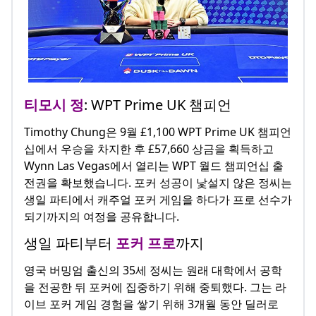
티모시 정
: WPT Prime UK 챔피언
Timothy Chung은 9월 £1,100 WPT Prime UK 챔피언
십에서 우승을 차지한 후 £57,660 상금을 획득하고
Wynn Las Vegas에서 열리는 WPT 월드 챔피언십 출
전권을 확보했습니다. 포커 성공이 낯설지 않은 정씨는
생일 파티에서 캐주얼 포커 게임을 하다가 프로 선수가
되기까지의 여정을 공유합니다.
생일 파티부터
포커 프로
까지
영국 버밍엄 출신의 35세 정씨는 원래 대학에서 공학
을 전공한 뒤 포커에 집중하기 위해 중퇴했다. 그는 라
이브 포커 게임 경험을 쌓기 위해 3개월 동안 딜러로