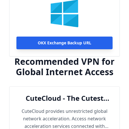
OKX Exchange Backup URL
Recommended VPN for
Global Internet Access
CuteCloud - The Cutest
Cloud
CuteCloud provides unrestricted global
network acceleration. Access network
acceleration services connected with