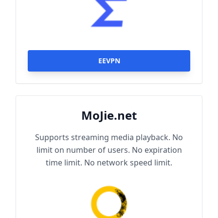
EEVPN
MoJie.net
Supports streaming media playback. No
limit on number of users. No expiration
time limit. No network speed limit.