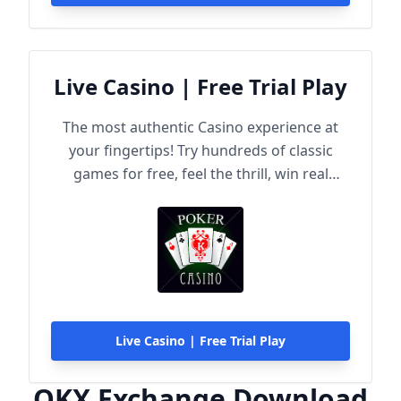
Live Casino | Free Trial Play
The most authentic Casino experience at
your fingertips! Try hundreds of classic
games for free, feel the thrill, win real
rewards!
Live Casino | Free Trial Play
OKX Exchange Download