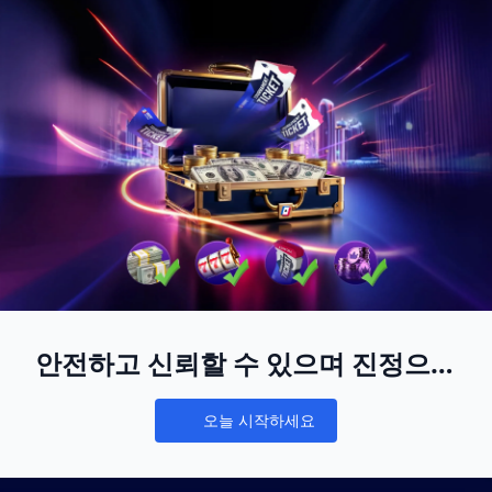
안전하고 신뢰할 수 있으며 진정으로
재미있는 경험
오늘 시작하세요
Notifications