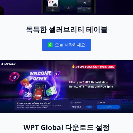
독특한 셀러브리티 테이블
오늘 시작하세요
Notifications
WPT Global 다운로드 설정