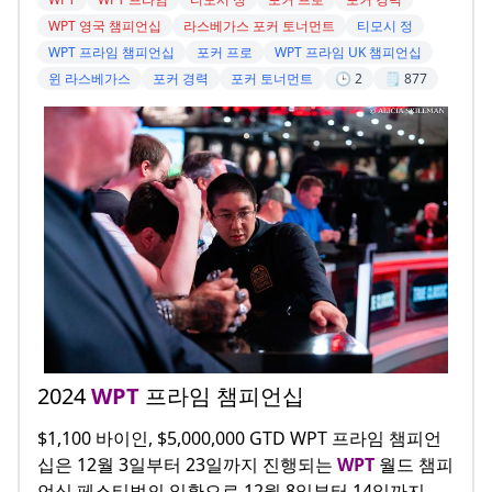
WPT 영국 챔피언십
라스베가스 포커 토너먼트
티모시 정
WPT 프라임 챔피언십
포커 프로
WPT 프라임 UK 챔피언십
윈 라스베가스
포커 경력
포커 토너먼트
🕒 2
🗒️ 877
2024
WPT
프라임 챔피언십
$1,100 바이인, $5,000,000 GTD WPT 프라임 챔피언
십은 12월 3일부터 23일까지 진행되는
WPT
월드 챔피
언십 페스티벌의 일환으로 12월 8일부터 14일까지