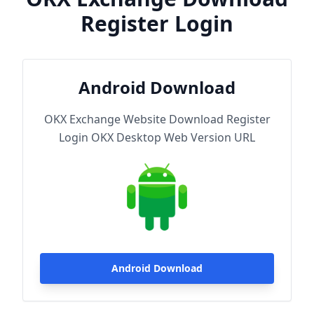
Register Login
Android Download
OKX Exchange Website Download Register
Login OKX Desktop Web Version URL
Android Download