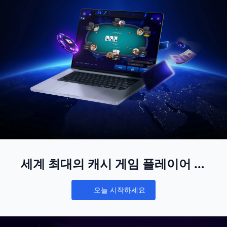
세계 최대의 캐시 게임 플레이어 레
크리에이션 풀에 참여하세요
오늘 시작하세요
Notifications