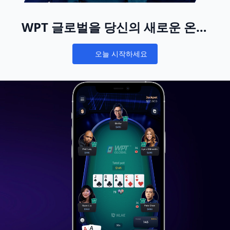
WPT 글로벌을 당신의 새로운 온라
인 포커 홈으로 만드세요
오늘 시작하세요
Notifications