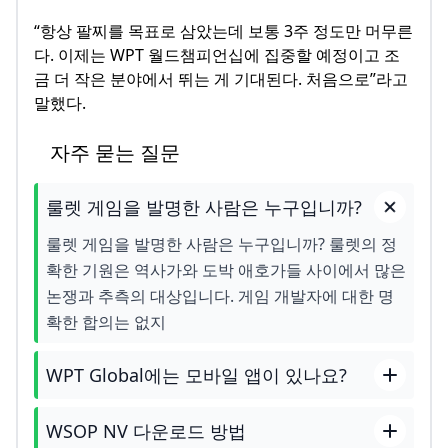
“항상 팔찌를 목표로 삼았는데 보통 3주 정도만 머무른
다. 이제는 WPT 월드챔피언십에 집중할 예정이고 조
금 더 작은 분야에서 뛰는 게 기대된다. 처음으로”라고
말했다.
자주 묻는 질문
룰렛 게임을 발명한 사람은 누구입니까?
룰렛 게임을 발명한 사람은 누구입니까? 룰렛의 정
확한 기원은 역사가와 도박 애호가들 사이에서 많은
논쟁과 추측의 대상입니다. 게임 개발자에 대한 명
확한 합의는 없지
WPT Global에는 모바일 앱이 있나요?
WSOP NV 다운로드 방법