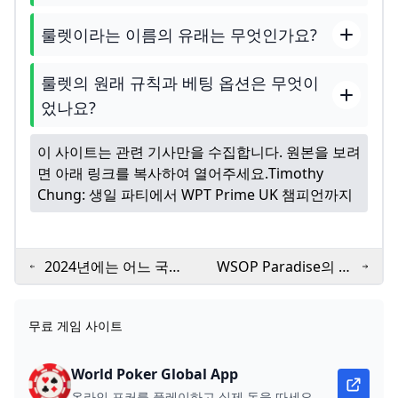
룰렛이라는 이름의 유래는 무엇인가요?
룰렛의 원래 규칙과 베팅 옵션은 무엇이
었나요?
이 사이트는 관련 기사만을 수집합니다. 원본을 보려
면 아래 링크를 복사하여 열어주세요.
Timothy
Chung: 생일 파티에서 WPT Prime UK 챔피언까지
2024년에는 어느 국가
WSOP Paradise의 새
에서 WPTGlobal을 플
로운 규칙: 전자 장치
레이할 수 있나요?
및 실시간 지원
무료 게임 사이트
World Poker Global App
온라인 포커를 플레이하고 실제 돈을 따세요.