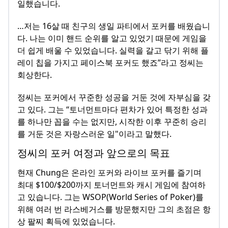
일했습니다.
…저는 16살 때 친구의 생일 파티에서 포커를 배웠습니
다. 나는 이미 핸드 순위를 알고 있었기 때문에 게임을
더 쉽게 배울 수 있었습니다. 실력을 갈고 닦기 위해 플
레이 칩을 가지고 페이스북 포커도 했죠”라고 정씨는
회상한다.
정씨는 포커에서 꾸준한 성공을 거둔 것에 자부심을 갖
고 있다. 그는 “토너먼트마다 편차가 있어 특정한 성과
를 하나만 꼽을 수는 없지만, 시작한 이후 꾸준히 승리
를 거둔 것은 자랑스러운 일"이라고 말했다.
정씨의 포커 여정과 앞으로의 목표
현재 Chung은 온라인 포커와 라이브 포커를 즐기며
최대 $100/$200까지 토너먼트와 캐시 게임에 참여하
고 있습니다. 그는 WSOP(World Series of Poker)를
위해 여러 번 라스베거스를 방문했지만 그의 초점은 항
상 팔찌 획득에 있었습니다.