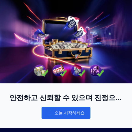
안전하고 신뢰할 수 있으며 진정으로
재미있는 경험
오늘 시작하세요
Notifications