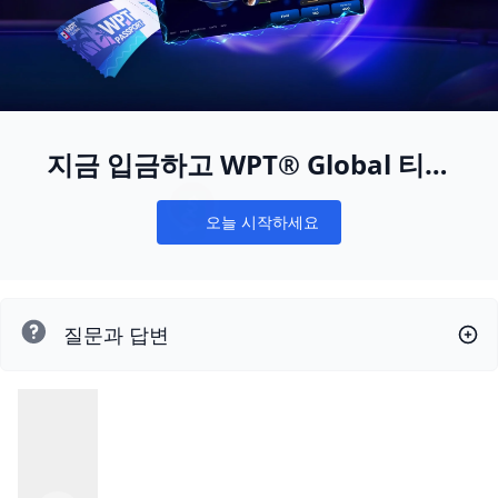
지금 입금하고 WPT® Global 티켓
패키지를 받으세요
오늘 시작하세요
Notifications
질문과 답변