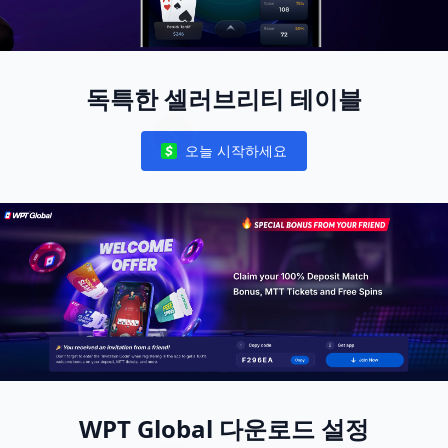
독특한 셀러브리티 테이블
오늘 시작하세요
Notifications
WPT Global 다운로드 설정