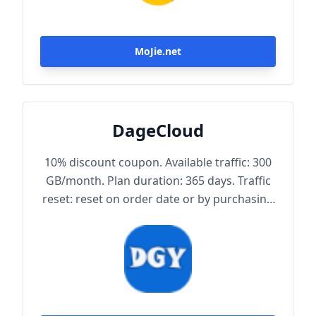
MoJie.net
DageCloud
10% discount coupon. Available traffic: 300
GB/month. Plan duration: 365 days. Traffic
reset: reset on order date or by purchasing
traffic package. Maximum achievable
bandwidth: 1000 Mbps. Node protocol:
Trojan.