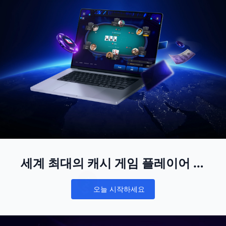
세계 최대의 캐시 게임 플레이어 레
크리에이션 풀에 참여하세요
오늘 시작하세요
Notifications