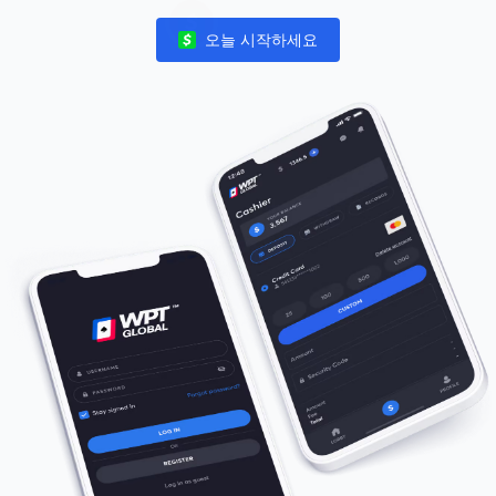
오늘 시작하세요
Notifications