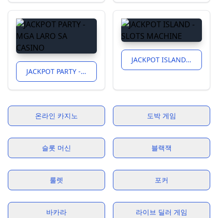
JACKPOT ISLAND - SLOTS MACHINE
JACKPOT PARTY - MGA LARO SA CASINO
온라인 카지노
도박 게임
슬롯 머신
블랙잭
룰렛
포커
바카라
라이브 딜러 게임