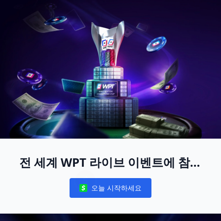
전 세계 WPT 라이브 이벤트에 참가
할 기회를 잡으세요
오늘 시작하세요
Notifications