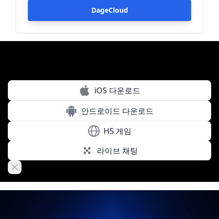
DageCloud
iOS 다운로드
안드로이드 다운로드
H5 게임
라이브 채팅
Close banner