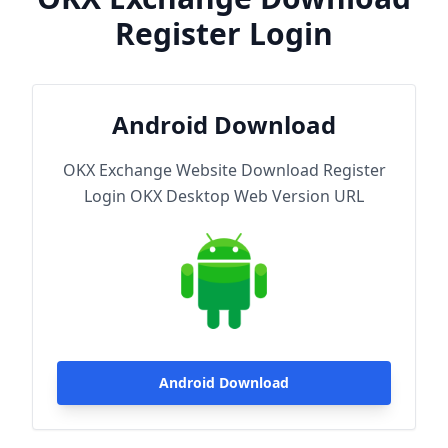
Register Login
Android Download
OKX Exchange Website Download Register
Login OKX Desktop Web Version URL
Android Download