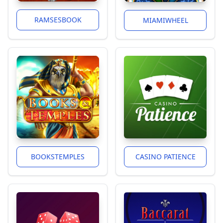
RAMSESBOOK
MIAMIWHEEL
BOOKSTEMPLES
CASINO PATIENCE