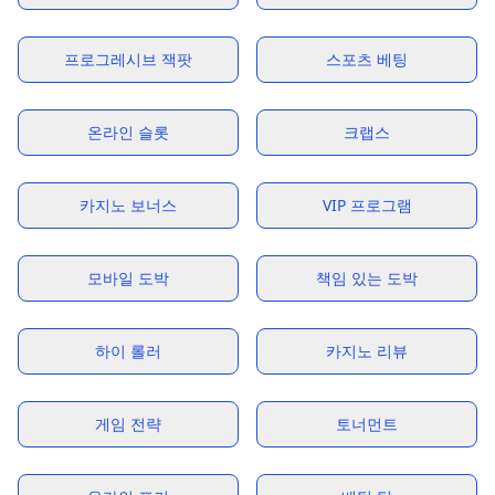
프로그레시브 잭팟
스포츠 베팅
온라인 슬롯
크랩스
카지노 보너스
VIP 프로그램
모바일 도박
책임 있는 도박
하이 롤러
카지노 리뷰
게임 전략
토너먼트