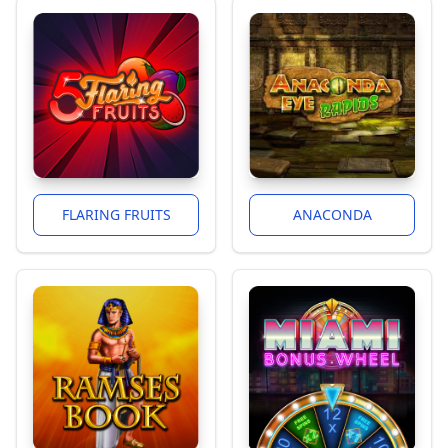
FLARING FRUITS
ANACONDA