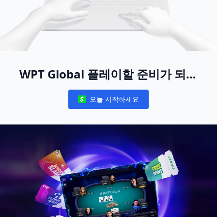
WPT Global 플레이할 준비가 되셨
나요?
오늘 시작하세요
Notifications