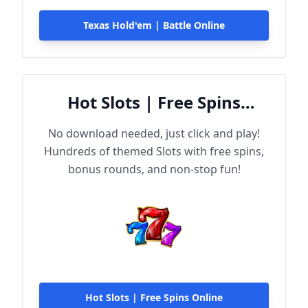
Texas Hold'em | Battle Online
Hot Slots | Free Spins
Online
No download needed, just click and play!
Hundreds of themed Slots with free spins,
bonus rounds, and non-stop fun!
Hot Slots | Free Spins Online