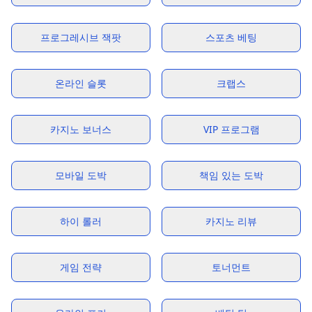
프로그레시브 잭팟
스포츠 베팅
온라인 슬롯
크랩스
카지노 보너스
VIP 프로그램
모바일 도박
책임 있는 도박
하이 롤러
카지노 리뷰
게임 전략
토너먼트