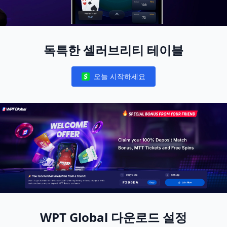
독특한 셀러브리티 테이블
오늘 시작하세요
Notifications
WPT Global 다운로드 설정