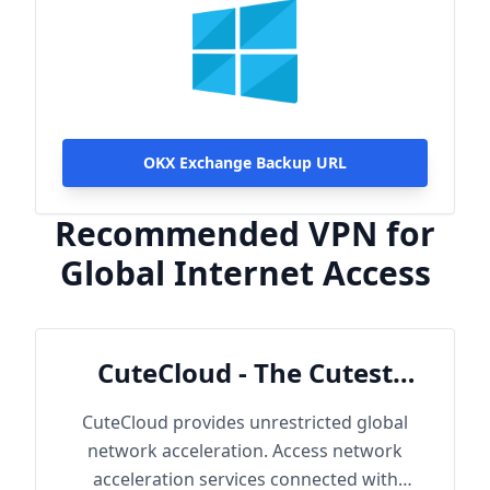
OKX Exchange Backup URL
Recommended VPN for
Global Internet Access
CuteCloud - The Cutest
Cloud
CuteCloud provides unrestricted global
network acceleration. Access network
acceleration services connected with