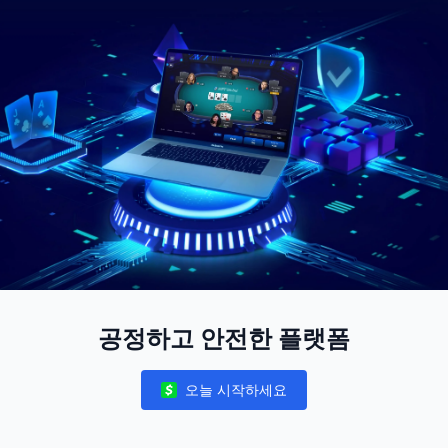
공정하고 안전한 플랫폼
오늘 시작하세요
Notifications