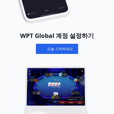
WPT Global 계정 설정하기
오늘 시작하세요
Notifications