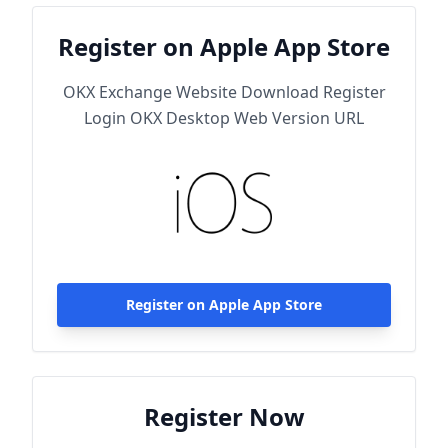
Register on Apple App Store
OKX Exchange Website Download Register
Login OKX Desktop Web Version URL
Register on Apple App Store
Register Now