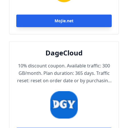
MoJie.net
DageCloud
10% discount coupon. Available traffic: 300
GB/month. Plan duration: 365 days. Traffic
reset: reset on order date or by purchasing
traffic package. Maximum achievable
bandwidth: 1000 Mbps. Node protocol:
Trojan.