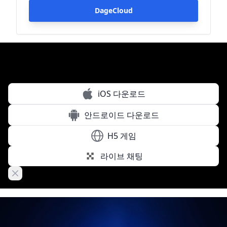
DageCloud
iOS 다운로드
안드로이드 다운로드
H5 게임
라이브 채팅
Close banner