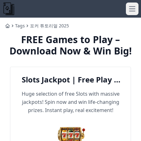
Ope
Tags
포커 튜토리얼 2025
Home
FREE Games to Play –
Download Now & Win Big!
Slots Jackpot | Free Play &
Win Big
Huge selection of free Slots with massive
jackpots! Spin now and win life-changing
prizes. Instant play, real excitement!