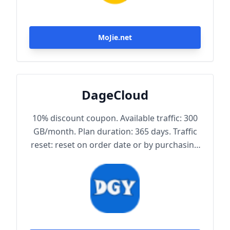
MoJie.net
DageCloud
10% discount coupon. Available traffic: 300
GB/month. Plan duration: 365 days. Traffic
reset: reset on order date or by purchasing
traffic package. Maximum achievable
bandwidth: 1000 Mbps. Node protocol:
Trojan.