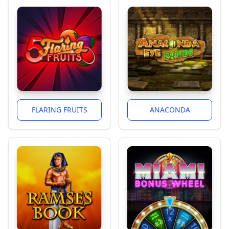
FLARING FRUITS
ANACONDA