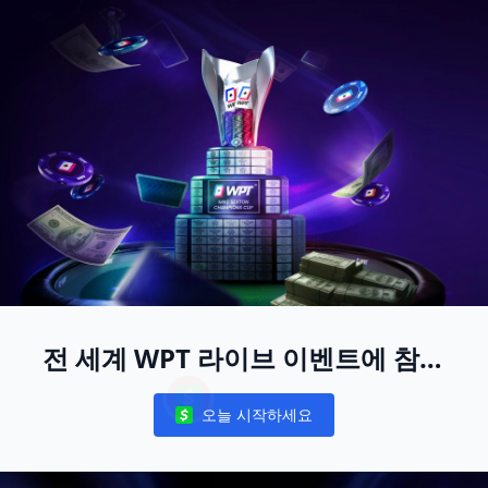
전 세계 WPT 라이브 이벤트에 참가
할 기회를 잡으세요
오늘 시작하세요
Notifications