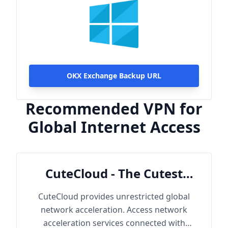
OKX Exchange Backup URL
Recommended VPN for
Global Internet Access
CuteCloud - The Cutest
Cloud
CuteCloud provides unrestricted global
network acceleration. Access network
acceleration services connected with