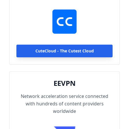
hundreds of content providers worldwide.
With up to 2000Mbps single-line access
capacity and 1000+ high-speed servers
globally, enjoy fast and stable connections
anytime, anywhere.
CuteCloud - The Cutest Cloud
EEVPN
Network acceleration service connected
with hundreds of content providers
worldwide