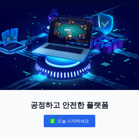
공정하고 안전한 플랫폼
오늘 시작하세요
Notifications