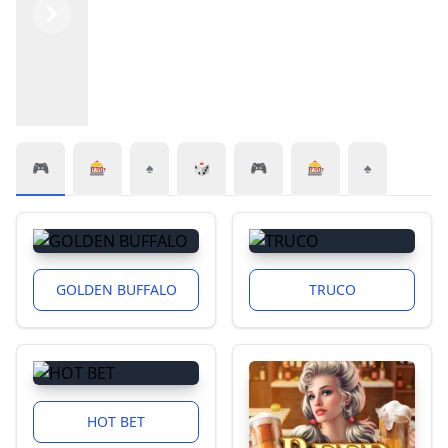
Previous
Next
🎮
🎰
♠️
🎲
🎮
🎰
♠️
GOLDEN BUFFALO
TRUCO
HOT BET