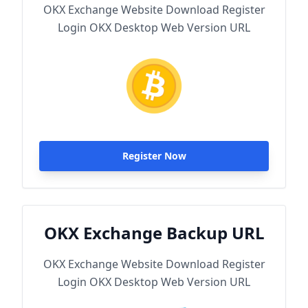
OKX Exchange Website Download Register
Login OKX Desktop Web Version URL
Register Now
OKX Exchange Backup URL
OKX Exchange Website Download Register
Login OKX Desktop Web Version URL