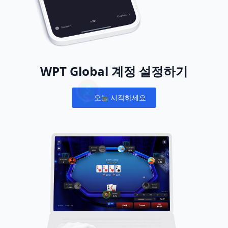
WPT Global 계정 설정하기
오늘 시작하세요
Notifications